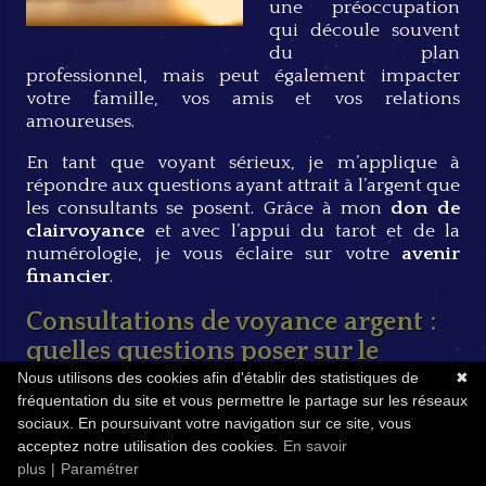
une préoccupation
qui découle souvent
du plan
professionnel, mais peut également impacter
votre famille, vos amis et vos relations
amoureuses.
En tant que voyant sérieux, je m’applique à
répondre aux questions ayant attrait à l’argent que
les consultants se posent. Grâce à mon
don de
clairvoyance
et avec l’appui du tarot et de la
numérologie, je vous éclaire sur votre
avenir
financier
.
Consultations de voyance argent :
quelles questions poser sur le
domaine financier ?
Nous utilisons des cookies afin d'établir des statistiques de
✖
fréquentation du site et vous permettre le partage sur les réseaux
sociaux. En poursuivant votre navigation sur ce site, vous
Le
sujet de l’avenir financier
fait souvent l’objet
acceptez notre utilisation des cookies.
En savoir
d’interrogations de la part des consultants. Il n’est
plus
|
Paramétrer
pas rare qu’un consultant veuille savoir s’il va