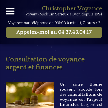
Accueil
Consultations de voyance
Consultation de
Christopher Voyance
voyance argent et finances
Voyant-Médium Sérieux à Lyon depuis 1994
Voyance par téléphone
de 09h00 à minuit, 7 jours / 7
Appelez-moi au
04.37.43.04.17
Consultation de voyance
argent et finances
Un autre thème
souvent abordé lors
des
consultations de
voyance est l'aspect
financier
. L’argent est