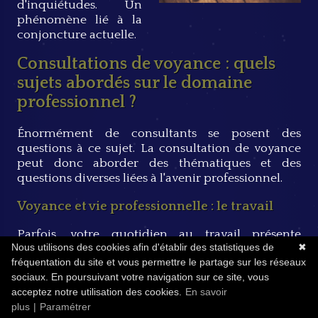
d'inquiétudes. Un
phénomène lié à la
conjoncture actuelle.
Consultations de voyance : quels
sujets abordés sur le domaine
professionnel ?
Énormément de consultants se posent des
questions à ce sujet. La consultation de voyance
peut donc aborder des thématiques et des
questions diverses liées à l'avenir professionnel.
Voyance et vie professionnelle : le travail
Parfois, votre quotidien au travail présente
Nous utilisons des cookies afin d'établir des statistiques de
✖
certains obstacles non négligeables qu'il n'est pas
fréquentation du site et vous permettre le partage sur les réseaux
toujours aisé d'affronter. Certaines questions
sociaux. En poursuivant votre navigation sur ce site, vous
peuvent apparaître, notamment en ce qui
acceptez notre utilisation des cookies.
En savoir
concerne des prises de décision. Pour vous guider
plus
|
Paramétrer
et orienter vos décisions de la meilleure des