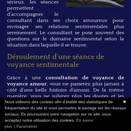
sérieux, les séances
permettent
d’accompagner le
consultant dans ses choix amoureux pour
envisager ses relations sentimentales plus
sereinement. Le consultant se pose souvent des
questions sur le domaine sentimental selon la
situation dans laquelle il se trouve.
Déroulement d'une séance de
voyance sentimentale
Grâce à une
consultation de voyance de
voyance amour
, vous ne passerez plus jamais à
côté d’une belle histoire d’amour. De la même
manière, vous ne subirez plus les doutes et les
Nous utilisons des cookies afin d'établir des statistiques de
✖
tiraillements induits par une relation qui vous
fréquentation du site et vous permettre le partage sur les réseaux
pose difficulté.
sociaux. En poursuivant votre navigation sur ce site, vous
Vous pourrez choisir la meilleure solution. Mettre
acceptez notre utilisation des cookies.
En savoir
fin à une relation nocive, continuer sur votre
plus
|
Paramétrer