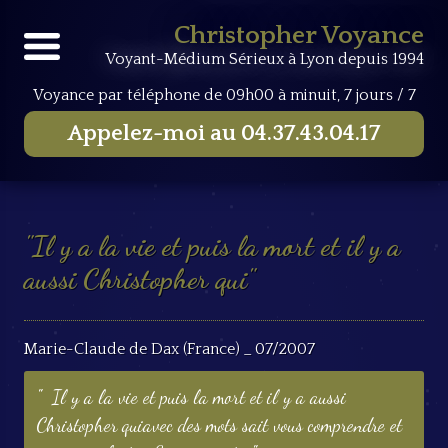
Accueil
Livre d'Or
Il y a la vie et puis la mort et il y a
Christopher Voyance
aussi Christopher qui
Voyant-Médium Sérieux à Lyon depuis 1994
Voyance par téléphone
de 09h00 à minuit, 7 jours / 7
Appelez-moi au
04.37.43.04.17
Il y a la vie et puis la mort et il y a
aussi Christopher qui
Marie-Claude de Dax (France) _ 07/2007
Il y a la vie et puis la mort et il y a aussi
Christopher quiavec des mots sait vous comprendre et