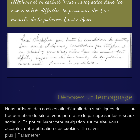
téléphone et en cabinet. Vous m'avez aidée dans les
moments très difficiles, toujours avec des bons
conseils, de la patience. Encore Merci.
Déposez un témoignage
Prénom *
Nous utilisons des cookies afin d'établir des statistiques de
✖
fréquentation du site et vous permettre le partage sur les réseaux
sociaux. En poursuivant votre navigation sur ce site, vous
acceptez notre utilisation des cookies.
En savoir
Titre de votre témoignage *
plus
|
Paramétrer