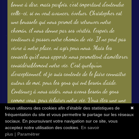
bonne à dire, mais parfois, c'est important d'entendre
celle-ci, si on veut avancer, évoluer. Christopher est
une boussole qui nous permet de retrouver notre
chemin, il nous donne par ses vérités, l'espoir de
continuer à passer notre chemin de vie. Il ne peut pas
vivre à notre place, ni agir pour nous. Mais les
conseils qu'il nous apporte nous permettent d'améliorer
considérablement notre vie. C'est quelqu'un
d'exceptionnel, et je suis contente de le faire connaître
autour de moi, pour les gens qui ont besoin d'aide.
Continuez à nous aider, nous avons besoin de gens
comme vous, pour éclairer notre vie. Vous êtes une une
lumière pour les autres. Sincères Amités. Nadine.
Nous utilisons des cookies afin d'établir des statistiques de
✖
fréquentation du site et vous permettre le partage sur les réseaux
sociaux. En poursuivant votre navigation sur ce site, vous
acceptez notre utilisation des cookies.
En savoir
plus
|
Paramétrer