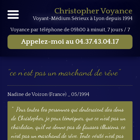
Accueil
Livre d'Or
ce n'est pas un marchand de rêve
Christopher Voyance
Voyant-Médium Sérieux à Lyon depuis 1994
Voyance par téléphone
de 09h00 à minuit, 7 jours / 7
Appelez-moi au
04.37.43.04.17
ce n'est pas un marchand de rêve
Nadine de Voiron (France) _ 05/1994
Pour toutes les personnes qui douteraient des dons
de Christopher, je peux témoigner, que ce n'est pas un
charlatan, qu'il ne donne pas de fausses illusions, ce
n'est pas un marchand de rêve. Toute vérité n'est pas