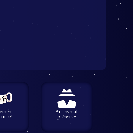
iement
Anonymat
curisé
préservé