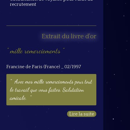
recrutement
Extrait du livre d'or
mille remerciements
Francine de Paris (France) _ 02/1997
Avec mes mille remerciements pour tout
le travail que vous faites. Salutation
amicale.
Lire la suite