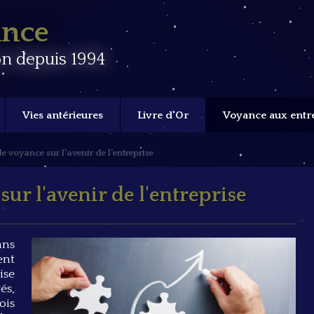
ance
n depuis 1994
Vies antérieures
Livre d'Or
Voyance aux entr
e voyance sur l'avenir de l'entreprise
ur l'avenir de l'entreprise
ans
ent
ise
és,
ois