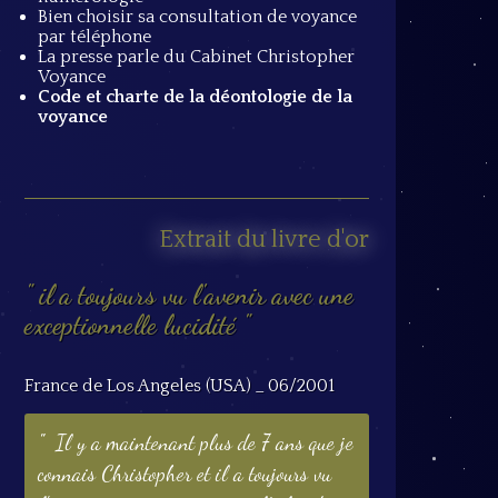
Bien choisir sa consultation de voyance
par téléphone
La presse parle du Cabinet Christopher
Voyance
Code et charte de la déontologie de la
voyance
Extrait du livre d'or
il a toujours vu l'avenir avec une
exceptionnelle lucidité
France de Los Angeles (USA) _ 06/2001
Il y a maintenant plus de 7 ans que je
connais Christopher et il a toujours vu