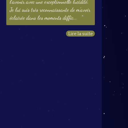
l'avenir avec une exceptionnelle lucidité.
Je lui suis très reconnaissante de m'avoir
éclairée dans les moments diffic...
Lire la suite