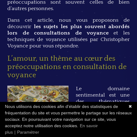
préoccupations sont souvent celles de bien
d’autres personnes.
Dans cet article, nous vous proposons de
découvrir
les sujets les plus souvent abordés
lors de consultations de voyance
et les
techniques de voyance utilisées par Christopher
Voyance pour vous répondre.
L’amour, un thème au cœur des
préoccupations en consultation de
voyance
Le
domaine
sentimental
est une
des thématiques
Nous utilisons des cookies afin d'établir des statistiques de
✖
historique pour
fréquentation du site et vous permettre le partage sur les réseaux
laquelle il est possible
sociaux. En poursuivant votre navigation sur ce site, vous
de consulter un
acceptez notre utilisation des cookies.
En savoir
voyant. La question
plus
|
Paramétrer
de l’amour est